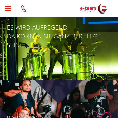
ES WIRD AUFREGEND.
START
DA KÖNNEN SIE GANZ BERUHIGT
DIGITALE EVENTS
SEIN.
EVENTS & MESSEN
AGENTUR
KONTAKT
DATEN­SCHUTZ
IMPRESSUM
DIGITALE EVENTS